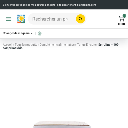
Bienvenue sur le site de mes courses en ligne - site appartenant à
lavieclaire.com
0
Rechercher
0.00
€
Changer de magasin
Accueil
>
Tous les produits
>
Compléments alimentaires
>
Tonus Energie
>
Spiruline – 100
comprimés bio