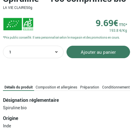
LA VIE CLAIRE
50g
9.69
€
TTC*
193.8 €/Kg
*Prix public conseillé. Il sera personnalisé selon le magasin et des promotions en cours.
quantité
Ajouter au panier
de
Spiruline
-
100
comprimés
bio
Détails du produit
Composition et allergènes
Préparation
Conditionnement
Désignation réglementaire
Spiruline bio
Origine
Inde