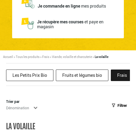
Je commande en ligne
mes produits
Je récupère mes courses
et paye en
magasin
Accueil
>
Tous les produits
>
Frais
>
Viande, volaille et charcuterie
>
La volaille
Les Petits Prix Bio
Fruits et légumes bio
Frais
Trier par
Filtrer
Tri
Trier le contenu
LA VOLAILLE