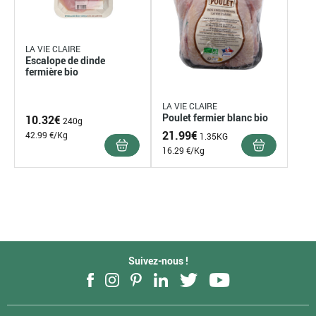
LA VIE CLAIRE
Escalope de dinde
fermière bio
LA VIE CLAIRE
Poulet fermier blanc bio
10.32
€
240g
21.99
€
42.99 €/Kg
1.35KG
16.29 €/Kg
1
2
Suivant »
Suivez-nous !
Facebook
Instagram
Pinterest
LinkedIn
Twitter
YouTube