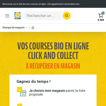
Bienvenue sur le site de mes courses en ligne - site appartenant à
lavieclaire.com
0
Rechercher
0.00
€
Changer de magasin
VOS COURSES BIO EN LIGNE
CLICK AND COLLECT
À RÉCUPÉRER EN MAGASIN
Gagnez du temps !
Je choisis mon magasin
parmi la liste
proposée