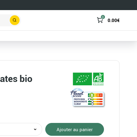
0
0.00
€
Rechercher
ates bio
té
Ajouter au panier