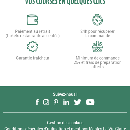
VOS COURSES EN QUELQUES CLICS
Paiement au retrait
24h pour récupérer
(tickets restaurants acceptés)
la commande
Garantie fraicheur
Minimum de commande
25€ et frais de préparation
offerts
Suivez-nous !
Facebook
Instagram
Pinterest
LinkedIn
Twitter
YouTube
Gestion des cookies
Conditions générales d’utilisation et mentions légales La Vie Claire