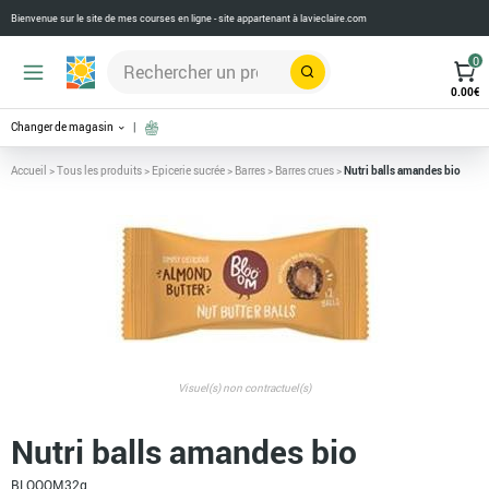
Bienvenue sur le site de mes courses en ligne - site appartenant à
lavieclaire.com
0
Rechercher
0.00
€
Changer de magasin
Accueil
>
Tous les produits
>
Epicerie sucrée
>
Barres
>
Barres crues
>
Nutri balls amandes bio
Visuel(s) non contractuel(s)
Nutri balls amandes bio
BLOOOM
32g