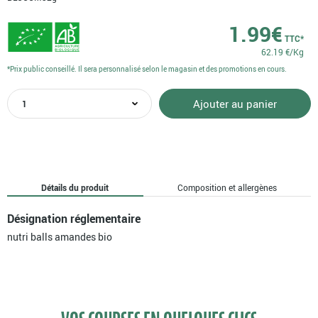
1.99
€
TTC*
62.19 €/Kg
*Prix public conseillé. Il sera personnalisé selon le magasin et des promotions en cours.
quantité
Ajouter au panier
de
Nutri
balls
amandes
bio
Détails du produit
Composition et allergènes
Désignation réglementaire
nutri balls amandes bio