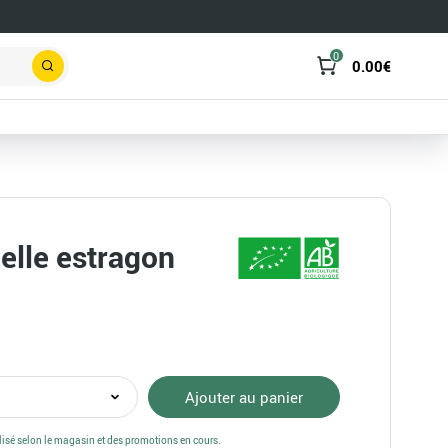
0
0.00
€
Rechercher
ielle estragon
té
Ajouter au panier
alisé selon le magasin et des promotions en cours.