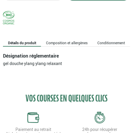
Gel
douche
ylang
ylang
relaxant
Détails du produit
Composition et allergènes
Conditionnement
Désignation réglementaire
gel douche ylang ylang relaxant
VOS COURSES EN QUELQUES CLICS
Paiement au retrait
24h pour récupérer