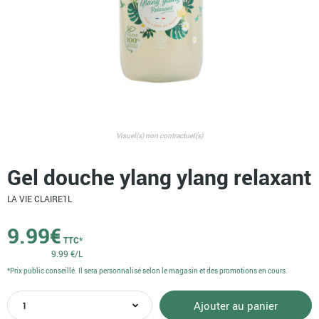
Visuel(s) non contractuel(s)
Gel douche ylang ylang relaxant
LA VIE CLAIRE
1L
9.99
€
TTC*
9.99 €/L
*Prix public conseillé. Il sera personnalisé selon le magasin et des promotions en cours.
quantité
Ajouter au panier
de