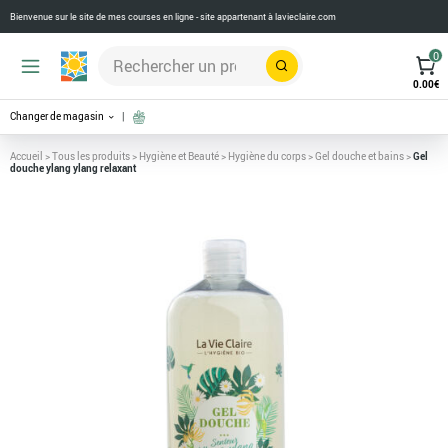
Bienvenue sur le site de mes courses en ligne - site appartenant à
lavieclaire.com
0
Rechercher
0.00
€
Changer de magasin
Accueil
>
Tous les produits
>
Hygiène et Beauté
>
Hygiène du corps
>
Gel douche et bains
>
Gel
douche ylang ylang relaxant