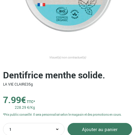
Visuel(s) non contractuel(s)
Dentifrice menthe solide.
LA VIE CLAIRE
35g
7.99
€
TTC*
228.29 €/Kg
*Prix public conseillé. Il sera personnalisé selon le magasin et des promotions en cours.
quantité
Ajouter au panier
de