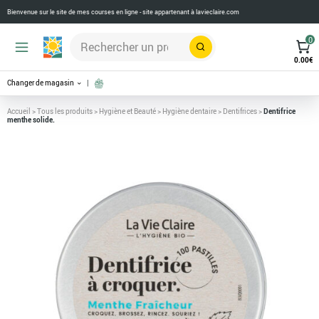
Bienvenue sur le site de mes courses en ligne - site appartenant à
lavieclaire.com
0
Rechercher
0.00
€
Changer de magasin
Accueil
>
Tous les produits
>
Hygiène et Beauté
>
Hygiène dentaire
>
Dentifrices
>
Dentifrice
menthe solide.