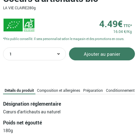
LA VIE CLAIRE
280g
4.49
€
TTC*
16.04 €/Kg
*Prix public conseillé. Il sera personnalisé selon le magasin et des promotions en cours.
quantité
Ajouter au panier
de
Coeurs
d'artichauts
bio
Détails du produit
Composition et allergènes
Préparation
Conditionnement
Désignation réglementaire
Cœurs d'artichauts au naturel
Poids net égoutté
180g