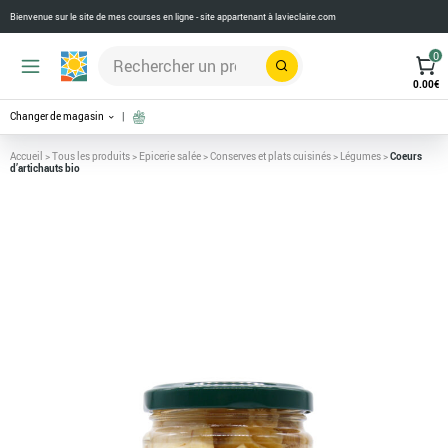
Bienvenue sur le site de mes courses en ligne - site appartenant à
lavieclaire.com
0
Rechercher
0.00
€
Changer de magasin
Accueil
>
Tous les produits
>
Epicerie salée
>
Conserves et plats cuisinés
>
Légumes
>
Coeurs
d’artichauts bio