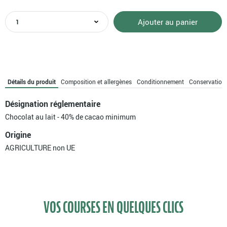
quantité
Ajouter au panier
de
Tablette
de
chocolat
au
lait
Détails du produit
Composition et allergènes
Conditionnement
Conservation
pâtissier
bio
Désignation réglementaire
Chocolat au lait - 40% de cacao minimum
Origine
AGRICULTURE non UE
VOS COURSES EN QUELQUES CLICS